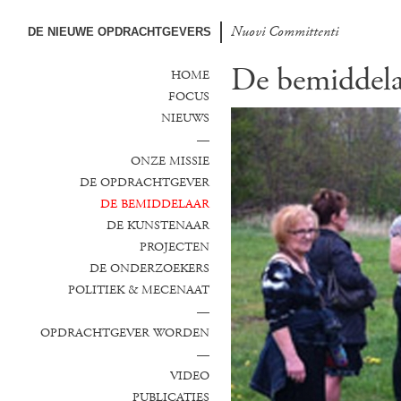
Nuovi Committenti
Nuevos Comanditarios
DE NIEUWE OPDRACHTGEVERS
De bemiddela
HOME
FOCUS
NIEUWS
—
ONZE MISSIE
DE OPDRACHTGEVER
DE BEMIDDELAAR
DE KUNSTENAAR
PROJECTEN
DE ONDERZOEKERS
POLITIEK & MECENAAT
—
OPDRACHTGEVER WORDEN
—
VIDEO
PUBLICATIES